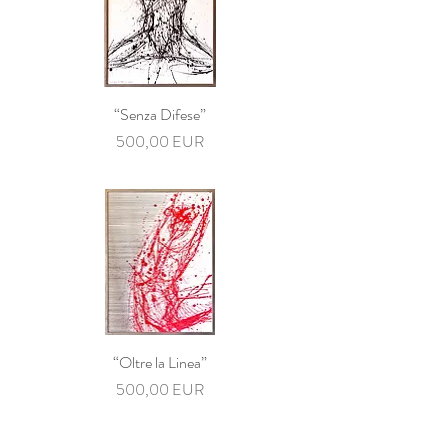
“Senza Difese”
Preț
500,00 EUR
“Oltre la Linea”
Preț
500,00 EUR