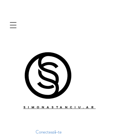
simonastanciu.art
Conectează-te